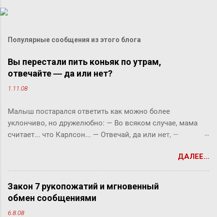
Популярные сообщения из этого блога
Вы перестали пить коньяк по утрам,
отвечайте ― да или нет?
1.11.08
Малыш постарался ответить как можно более
уклончиво, но дружелюбно: ― Во всяком случае, мама
считает... что Карлсон... ― Отвечай, да или нет, ―
прервала его фрекен Бок. ― Твоя мама сказала, что
ДАЛЕЕ...
Карлсон должен у нас обедать? ― Во всяком случае, она
хотела... ― снова попытался уйти от прямого ответа
Малыш, но фрекен Бок прервала его жестким окриком: ―
Закон 7 рукопожатий и мгновенный
Я сказала, отвечай ― да или нет! На простой вопрос
обмен сообщениями
всегда можно ответить «да» или «нет», по-моему, это не
6.8.08
трудно. ― Представь себе, трудно, ― вмешался Карлсон.