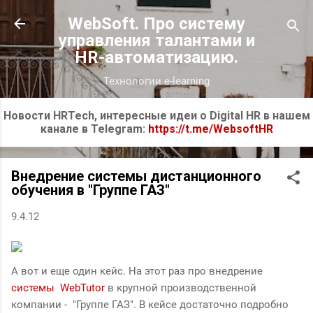
К основному контенту
WebSoft. Про систему
управления талантами и
HR-автоматизацию.
Технологии e-learning
Новости HRTech, интересные идеи о Digital HR в нашем
канале в Telegram:
https://t.me/WebsoftHR
Внедрение системы дистанционного
обучения в "Группе ГАЗ"
9.4.12
А вот и еще один кейс. На этот раз про внедрение
системы WebTutor
в крупной производственной
компании - "Группе ГАЗ". В кейсе достаточно подробно