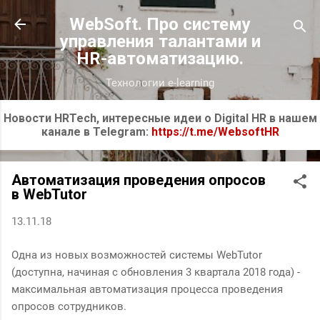
К основному контенту
WebSoft. Про систему
управления талантами и
HR-автоматизацию.
Технологии e-learning
Новости HRTech, интересные идеи о Digital HR в нашем
канале в Telegram:
https://t.me/WebsoftHR
Автоматизация проведения опросов
в WebTutor
13.11.18
Одна из новых возможностей системы WebTutor
(доступна, начиная с обновления 3 квартала 2018 года) -
максимальная автоматизация процесса проведения
опросов сотрудников.