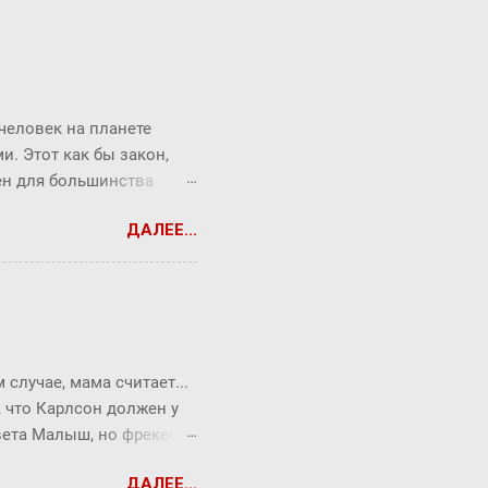
 человек на планете
. Этот как бы закон,
рен для большинства
торый продолжает
ДАЛЕЕ...
от закон ребята из
Messenger (180
06 года). Знакомыми
е. Окзалось, что средняя
 "рукопожатий". Закон
вления знаниями и
случае, мама считает...
а (знания) всего в 6
, что Карлсон должен у
твета Малыш, но фрекен
опрос всегда можно
ДАЛЕЕ...
ся Карлсон. ― Я сейчас