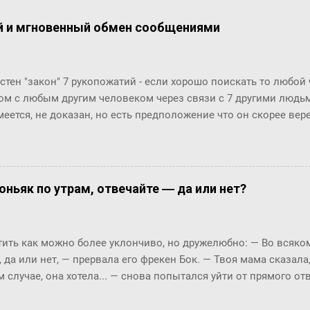
й и мгновенный обмен сообщениями
стен "закон" 7 рукопожатий - если хорошо поискать то любой
ом с любым другим человеком через связи с 7 другими людьми
меется, не доказан, но есть предположение что он скорее ве
й. Закон вполне отражает концепцию "маленького мира", ко
маться" за счет технологий (интернет, авиаперелеты и т.п.). Эт
osofr Research решили проверить на пользователях Microsoft 
ионов) и базе из их 30 миллиардов сообщений (начиная с 20
оньяк по утрам, отвечайте ― да или нет?
али двух людей, хотя бы раз обменявшихся сообщениями в чат
анция между двумя произвольными пользователями равна 6.6
тает!! Мир и правда маленький!! Тем важнее технологии упра
ть как можно более уклончиво, но дружелюбно: ― Во всяком 
уникации с экспертами, т.к. получается, что все богатства мир
, да или нет, ― прервала его фрекен Бок. ― Твоя мама сказала
ах от нас, нужно только их как-то найти... Информаци...
м случае, она хотела... ― снова попытался уйти от прямого о
м окриком: ― Я сказала, отвечай ― да или нет! На простой в
 по-моему, это не трудно. ― Представь себе, трудно, ― вмешал