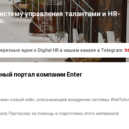
К основному контенту
систему управления талантами и HR-
ю.
ересные идеи о Digital HR в нашем канале в Telegram:
h
бный портал компании Enter
ован новый кейс, описывающий внедрение системы WebTutor 
илу Протасову за помощь в подготовки этого материала!