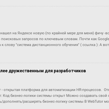
с, и ты сама в этом убедишься. Вот, слушай! Ты перестала пи
фрекен Бок перехватило дыхание, казалось, она вот-вот упаде
огла вымолвить ни слова. ― Ну вот вам, ― сказал Карлсон с 
ла пить коньяк по утрам? ― Да, да, конечно, ― убежденно за
ен Бок. Но тут она совсем озверела....
 нашел на Яндексе новую (по крайней мере для меня) фичу -
 поисковых запросов по ключевым словам. Почти как Google T
 к слову "система дистанционного обучения" ( ссылка ): А вот п
что это за загадочный всплекс интереса в конце 2006 года???
олее дружественным для разработчиков
r - открытая платформа для автоматизации HR-процессов. О
т: Код бизнес-логики системы открыт Можно создавать свой
ь/дополнять/расширять бизнес-логику системы В WebTutor м
енты автоматизации HR-процессов, оставаясь в рамках «коро