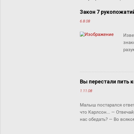
Закон 7 рукопожати
6.8.08
Изве
знак
разу
люде
"сжи
Micr
милл
Вы перестали пить к
счит
1.11.08
дист
рабо
Малыш постарался ответи
комм
что Карлсон... ― Отвечай
клик
нас обедать? ― Во всяко
Бок прервала его жестки
ответить «да» или «нет»,