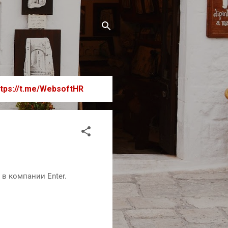
ttps://t.me/WebsoftHR
в компании Enter.